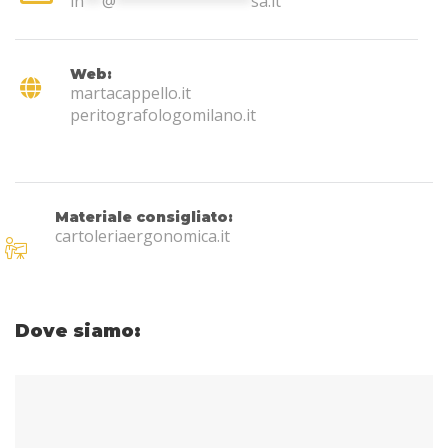
in
**
@
***************
sa.it
Web:
martacappello.it
peritografologomilano.it
Materiale consigliato:
cartoleriaergonomica.it
Dove siamo: