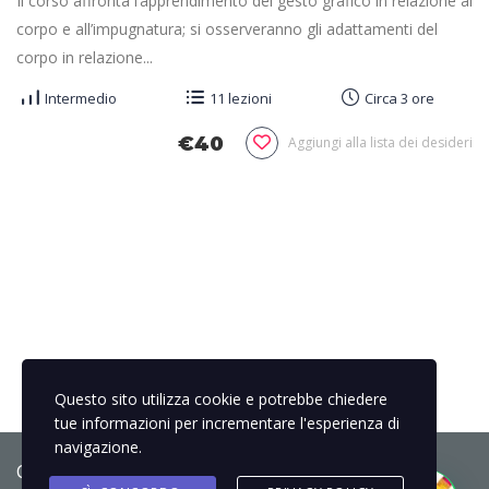
Il corso affronta l’apprendimento del gesto grafico in relazione al
corpo e all’impugnatura; si osserveranno gli adattamenti del
corpo in relazione...
Intermedio
11 lezioni
Circa 3 ore
€40
Aggiungi alla lista dei desideri
Questo sito utilizza cookie e potrebbe chiedere
tue informazioni per incrementare l'esperienza di
navigazione.
Copyright © 2020-2022 - Marta Cappello -
Privacy