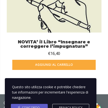
NOVITA’ il Libro “Insegnare e
correggere l’impugnatura”
€
16,40
AGGIUNGI AL CARRELLO
Questo sito utilizza cookie e potrebbe chiedere
tue informazioni per incrementare l'esperienza di
navigazione.
Copyright © 2020-2022 - Marta Cappello -
Privacy
SÌ, CONCORDO.
PRIVACY POLICY